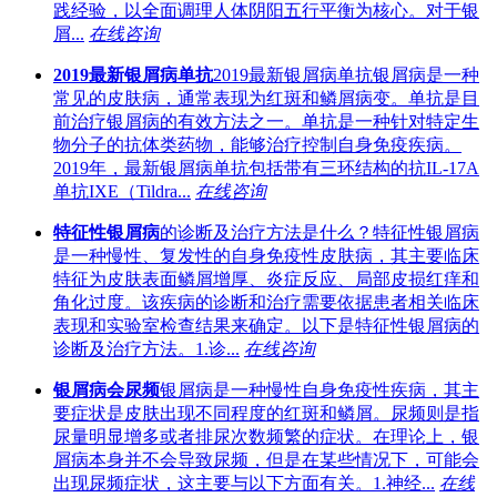
践经验，以全面调理人体阴阳五行平衡为核心。对于银
屑...
在线咨询
2019最新银屑病单抗
2019最新银屑病单抗银屑病是一种
常见的皮肤病，通常表现为红斑和鳞屑病变。单抗是目
前治疗银屑病的有效方法之一。单抗是一种针对特定生
物分子的抗体类药物，能够治疗控制自身免疫疾病。
2019年，最新银屑病单抗包括带有三环结构的抗IL-17A
单抗IXE（Tildra...
在线咨询
特征性银屑病
的诊断及治疗方法是什么？特征性银屑病
是一种慢性、复发性的自身免疫性皮肤病，其主要临床
特征为皮肤表面鳞屑增厚、炎症反应、局部皮损红痒和
角化过度。该疾病的诊断和治疗需要依据患者相关临床
表现和实验室检查结果来确定。以下是特征性银屑病的
诊断及治疗方法。1.诊...
在线咨询
银屑病会尿频
银屑病是一种慢性自身免疫性疾病，其主
要症状是皮肤出现不同程度的红斑和鳞屑。尿频则是指
尿量明显增多或者排尿次数频繁的症状。在理论上，银
屑病本身并不会导致尿频，但是在某些情况下，可能会
出现尿频症状，这主要与以下方面有关。1.神经...
在线