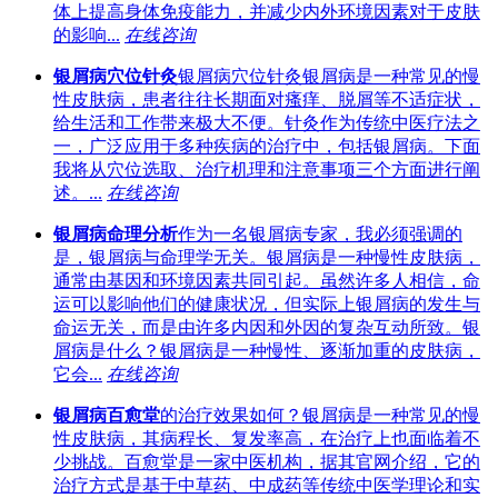
体上提高身体免疫能力，并减少内外环境因素对于皮肤
的影响...
在线咨询
银屑病穴位针灸
银屑病穴位针灸银屑病是一种常见的慢
性皮肤病，患者往往长期面对瘙痒、脱屑等不适症状，
给生活和工作带来极大不便。针灸作为传统中医疗法之
一，广泛应用于多种疾病的治疗中，包括银屑病。下面
我将从穴位选取、治疗机理和注意事项三个方面进行阐
述。...
在线咨询
银屑病命理分析
作为一名银屑病专家，我必须强调的
是，银屑病与命理学无关。银屑病是一种慢性皮肤病，
通常由基因和环境因素共同引起。虽然许多人相信，命
运可以影响他们的健康状况，但实际上银屑病的发生与
命运无关，而是由许多内因和外因的复杂互动所致。银
屑病是什么？银屑病是一种慢性、逐渐加重的皮肤病，
它会...
在线咨询
银屑病百愈堂
的治疗效果如何？银屑病是一种常见的慢
性皮肤病，其病程长、复发率高，在治疗上也面临着不
少挑战。百愈堂是一家中医机构，据其官网介绍，它的
治疗方式是基于中草药、中成药等传统中医学理论和实